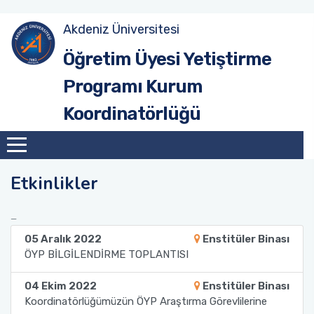
Akdeniz Üniversitesi
Yönetim
ÖYP Usul ve Esaslar
Kaynak Aktarım İşlemleri
Öğretim Üyesi Yetiştirme
Programı Kurum
Sunulan Hizmetler
Koordinatörlüğü
ÖYP Sunum
Etkinlikler
05 Aralık 2022
Enstitüler Binası
ÖYP BİLGİLENDİRME TOPLANTISI
04 Ekim 2022
Enstitüler Binası
Koordinatörlüğümüzün ÖYP Araştırma Görevlilerine